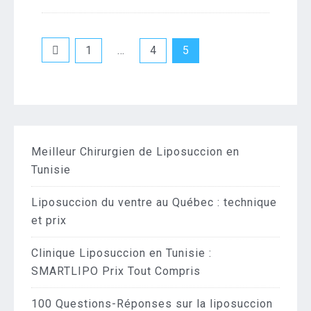
Pagination
1
…
4
5
des
publications
Meilleur Chirurgien de Liposuccion en
Tunisie
Liposuccion du ventre au Québec : technique
et prix
Clinique Liposuccion en Tunisie :
SMARTLIPO Prix Tout Compris
100 Questions-Réponses sur la liposuccion