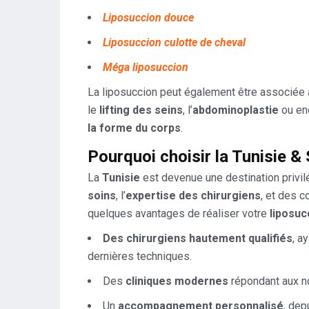
Liposuccion douce
Liposuccion culotte de cheval
Méga liposuccion
La liposuccion peut également être associée à
le
lifting des seins
, l’
abdominoplastie
ou en
la forme du corps
.
Pourquoi choisir la Tunisie 
La
Tunisie
est devenue une destination privilé
soins
, l’
expertise des chirurgiens
, et des c
quelques avantages de réaliser votre
liposuc
Des chirurgiens hautement qualifiés
, a
dernières techniques.
Des
cliniques modernes
répondant aux no
Un
accompagnement personnalisé
, dep