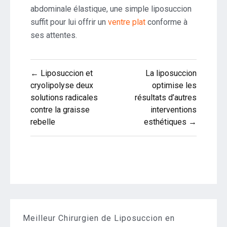
abdominale élastique, une simple liposuccion
suffit pour lui offrir un
ventre plat
conforme à
ses attentes.
Navigation
← Liposuccion et
La liposuccion
de
cryolipolyse deux
optimise les
solutions radicales
résultats d’autres
l’article
contre la graisse
interventions
rebelle
esthétiques →
Meilleur Chirurgien de Liposuccion en