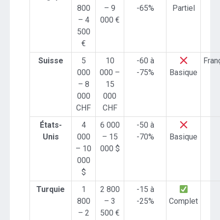
800
– 9
-65%
Partiel
– 4
000 €
500
€
Suisse
5
10
-60 à
Fran
000
000 –
-75%
Basique
– 8
15
000
000
CHF
CHF
États-
4
6 000
-50 à
Unis
000
– 15
-70%
Basique
– 10
000 $
000
$
Turquie
1
2 800
-15 à
800
– 3
-25%
Complet
– 2
500 €