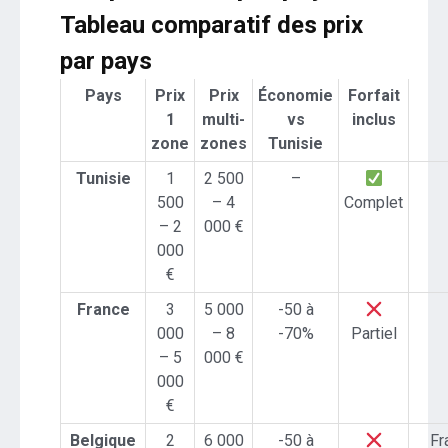
Tableau comparatif des prix
par pays
Pays
Prix
Prix
Économie
Forfait
1
multi-
vs
inclus
zone
zones
Tunisie
Tunisie
1
2 500
–
500
– 4
Complet
– 2
000 €
000
€
France
3
5 000
-50 à
000
– 8
-70%
Partiel
– 5
000 €
000
€
Belgique
2
6 000
-50 à
Fr