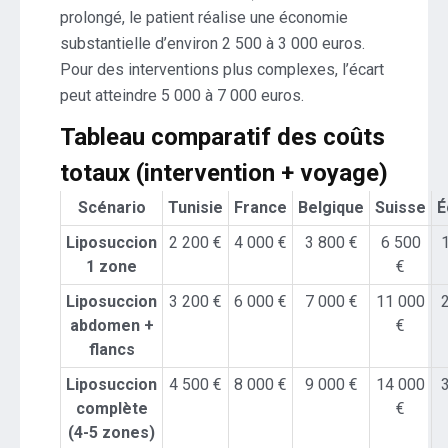
prolongé, le patient réalise une économie
substantielle d’environ 2 500 à 3 000 euros.
Pour des interventions plus complexes, l’écart
peut atteindre 5 000 à 7 000 euros.
Tableau comparatif des coûts
totaux (intervention + voyage)
Scénario
Tunisie
France
Belgique
Suisse
É
Liposuccion
2 200 €
4 000 €
3 800 €
6 500
1 zone
€
Liposuccion
3 200 €
6 000 €
7 000 €
11 000
abdomen +
€
flancs
Liposuccion
4 500 €
8 000 €
9 000 €
14 000
complète
€
(4-5 zones)