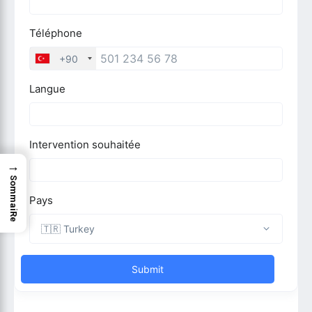
→
SommaiRe