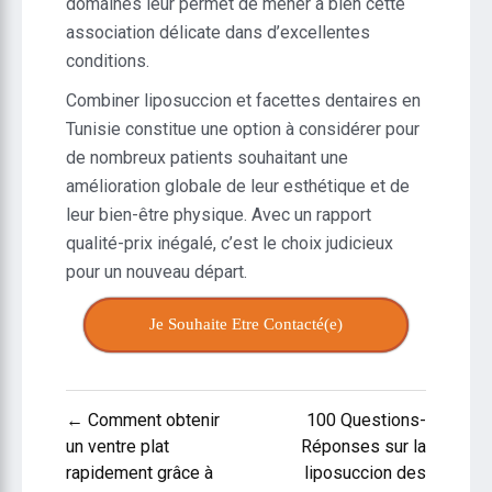
domaines leur permet de mener à bien cette
association délicate dans d’excellentes
conditions.
Combiner liposuccion et facettes dentaires en
Tunisie constitue une option à considérer pour
de nombreux patients souhaitant une
amélioration globale de leur esthétique et de
leur bien-être physique. Avec un rapport
qualité-prix inégalé, c’est le choix judicieux
pour un nouveau départ.
Je Souhaite Etre Contacté(e)
Navigation
← Comment obtenir
100 Questions-
de
un ventre plat
Réponses sur la
rapidement grâce à
liposuccion des