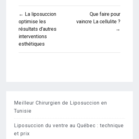
Navigation
← La liposuccion
Que faire pour
de
optimise les
vaincre La cellulite ?
résultats d’autres
→
l’article
interventions
esthétiques
Meilleur Chirurgien de Liposuccion en
Tunisie
Liposuccion du ventre au Québec : technique
et prix