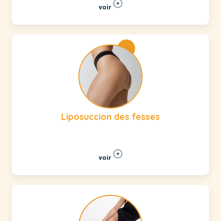
voir
Liposuccion des fesses
voir