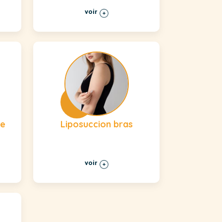
voir
re
Liposuccion bras
voir