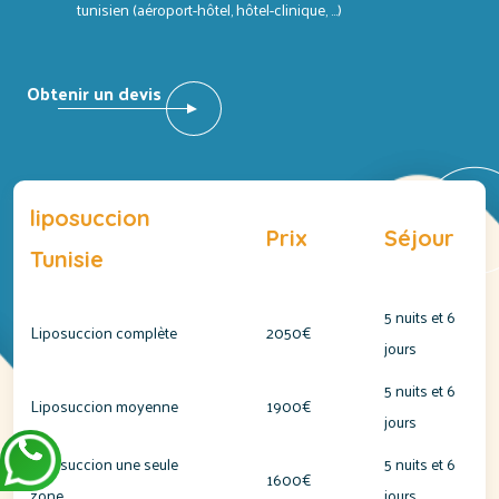
tunisien (aéroport-hôtel, hôtel-clinique, …)
Obtenir un devis
liposuccion
Prix
Séjour
Tunisie
5 nuits et 6
Liposuccion complète
2050€
jours
5 nuits et 6
Liposuccion moyenne
1900€
jours
Liposuccion une seule
5 nuits et 6
1600€
zone
jours