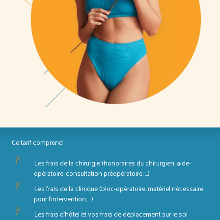
Ce tarif comprend :
Les frais de la chirurgie (honoraires du chirurgien, aide-
opératoire, consultation préopératoire, …)
Les frais de la clinique (bloc-opératoire, matériel nécessaire
pour l’intervention, …)
Les frais d’hôtel et vos frais de déplacement sur le sol