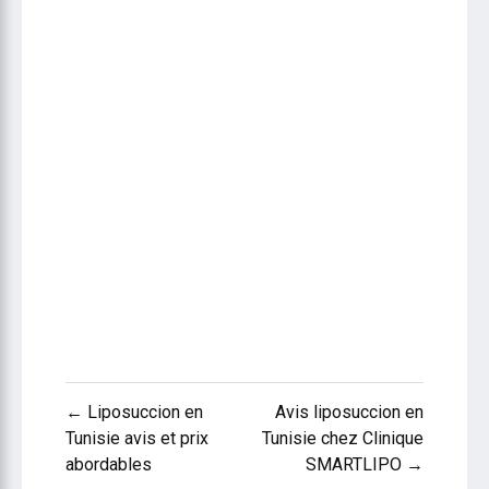
Navigation
← Liposuccion en
Avis liposuccion en
de
Tunisie avis et prix
Tunisie chez Clinique
abordables
SMARTLIPO →
l’article