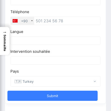
→
SommaiRe