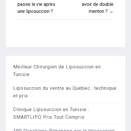
de
passe la vie après
avoir de double
une liposuccion ?
menton ? →
l’article
Meilleur Chirurgien de Liposuccion en
Tunisie
Liposuccion du ventre au Québec : technique
et prix
Clinique Liposuccion en Tunisie :
SMARTLIPO Prix Tout Compris
100 Questions-Réponses sur la liposuccion